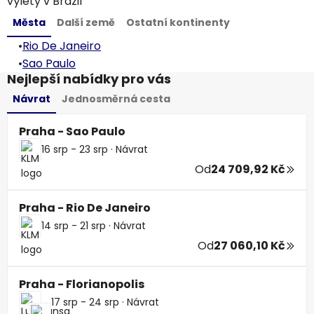
výlety v Brazil
Města
Další země
Ostatní kontinenty
•
Rio De Janeiro
•
Sao Paulo
Nejlepší nabídky pro vás
Návrat
Jednosměrná cesta
Praha - Sao Paulo
16 srp - 23 srp
·
Návrat
Od
24 709,92 Kč
Praha - Rio De Janeiro
14 srp - 21 srp
·
Návrat
Od
27 060,10 Kč
Praha - Florianopolis
17 srp - 24 srp
·
Návrat