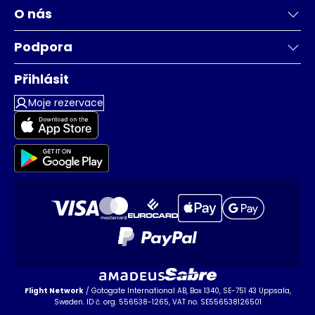
O nás
Podpora
Přihlásit
Moje rezervace
Flight Network
/ Gotogate International AB, Box 1340, SE-751 43 Uppsala,
Sweden. ID č. org. 556538-1265, VAT no. SE556538126501