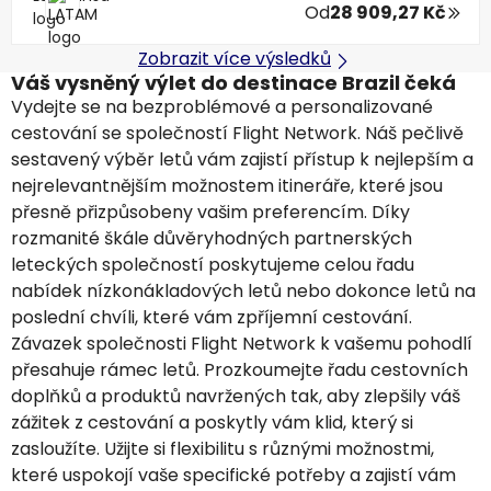
Od
28 909,27 Kč
Zobrazit více výsledků
Váš vysněný výlet do destinace Brazil čeká
Vydejte se na bezproblémové a personalizované
cestování se společností Flight Network. Náš pečlivě
sestavený výběr letů vám zajistí přístup k nejlepším a
nejrelevantnějším možnostem itineráře, které jsou
přesně přizpůsobeny vašim preferencím. Díky
rozmanité škále důvěryhodných partnerských
leteckých společností poskytujeme celou řadu
nabídek nízkonákladových letů nebo dokonce letů na
poslední chvíli, které vám zpříjemní cestování.
Závazek společnosti Flight Network k vašemu pohodlí
přesahuje rámec letů. Prozkoumejte řadu cestovních
doplňků a produktů navržených tak, aby zlepšily váš
zážitek z cestování a poskytly vám klid, který si
zasloužíte. Užijte si flexibilitu s různými možnostmi,
které uspokojí vaše specifické potřeby a zajistí vám