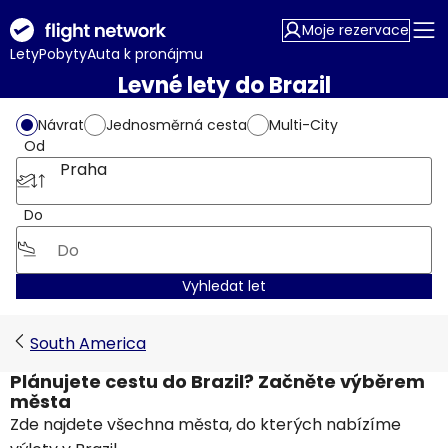
Moje rezervace
Lety
Pobyty
Auta k pronájmu
Levné lety do Brazil
Návrat
Jednosměrná cesta
Multi-City
Od
Praha
Do
Vyhledat let
South America
Plánujete cestu do Brazil? Začněte výběrem
města
Zde najdete všechna města, do kterých nabízíme